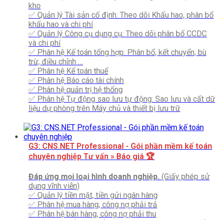
kho
✅ Quản lý Tài sản cố định: Theo dõi Khấu hao, phân bổ
khấu hao và chi phí
✅ Quản lý Công cụ dụng cụ: Theo dõi phân bổ CCDC
và chi phí
✅ Phân hệ Kế toán tổng hợp: Phân bổ, kết chuyển, bù
trừ, điều chỉnh …
✅ Phân hệ Kế toán thuế
✅ Phân hệ Báo cáo tài chính
✅ Phân hệ quản trị hệ thống
✅ Phân hệ Tự động sao lưu tự động: Sao lưu và cất dữ
liệu dự phòng trên Máy chủ và thiết bị lưu trữ
G3: CNS.NET Professional - Gói phần mềm kế toán
chuyên nghiệp
Tư vấn » Báo giá 🏆
Đáp ứng mọi loại hình doanh nghiệp.
(Giấy phép sử
dụng vĩnh viễn)
✅ Quản lý tiền mặt, tiền gửi ngân hàng
✅ Phân hệ mua hàng, công nợ phải trả
✅ Phân hệ bán hàng, công nợ phải thu