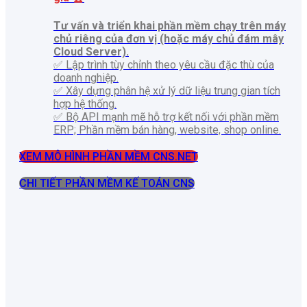
Tư vấn và triển khai phần mềm chạy trên máy
chủ riêng của đơn vị (hoặc máy chủ đám mây
Cloud Server).
✅ Lập trình tùy chỉnh theo yêu cầu đặc thù của
doanh nghiệp.
✅ Xây dựng phân hệ xử lý dữ liệu trung gian tích
hợp hệ thống.
✅ Bộ API mạnh mẽ hỗ trợ kết nối với phần mềm
ERP; Phần mềm bán hàng, website, shop online.
XEM MÔ HÌNH PHẦN MỀM CNS.NET
CHI TIẾT PHẦN MỀM KẾ TOÁN CNS