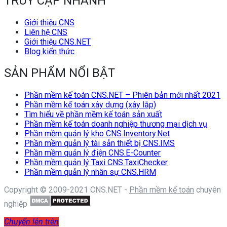
TRUY CẬP NHANH
Giới thiệu CNS
Liên hệ CNS
Giới thiệu CNS.NET
Blog kiến thức
SẢN PHẨM NỔI BẬT
Phần mềm kế toán CNS.NET – Phiên bản mới nhất 2021
Phần mềm kế toán xây dựng (xây lắp)
Tìm hiểu về phần mềm kế toán sản xuất
Phần mềm kế toán doanh nghiệp thương mại dịch vụ
Phần mềm quản lý kho CNS.Inventory.Net
Phần mềm quản lý tài sản thiết bị CNS.IMS
Phần mềm quản lý điện CNS.E-Counter
Phần mềm quản lý Taxi CNS.TaxiChecker
Phần mềm quản lý nhân sự CNS.HRM
Copyright © 2009-2021 CNS.NET -
Phần mềm kế toán
chuyên
nghiệp
Chuyển lên trên