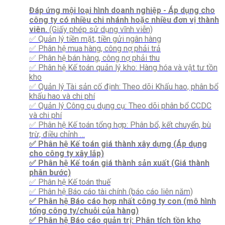
Đáp ứng mội loại hình doanh nghiệp - Áp dụng cho
công ty có nhiều chi nhánh hoặc nhiều đơn vị thành
viên.
(Giấy phép sử dụng vĩnh viễn)
✅ Quản lý tiền mặt, tiền gửi ngân hàng
✅ Phân hệ mua hàng, công nợ phải trả
✅ Phân hệ bán hàng, công nợ phải thu
✅ Phân hệ Kế toán quản lý kho: Hàng hóa và vật tư tồn
kho
✅ Quản lý Tài sản cố định: Theo dõi Khấu hao, phân bổ
khấu hao và chi phí
✅ Quản lý Công cụ dụng cụ: Theo dõi phân bổ CCDC
và chi phí
✅ Phân hệ Kế toán tổng hợp: Phân bổ, kết chuyển, bù
trừ, điều chỉnh …
✅ Phân hệ Kế toán giá thành xây dựng (Áp dụng
cho công ty xây lắp)
✅ Phân hệ Kế toán giá thành sản xuất (Giá thành
phân bước)
✅ Phân hệ Kế toán thuế
✅ Phân hệ Báo cáo tài chính (báo cáo liên năm)
✅ Phân hệ Báo cáo hợp nhất công ty con (mô hình
tổng công ty/chuỗi của hàng)
✅ Phân hệ Báo cáo quản trị: Phân tích tồn kho