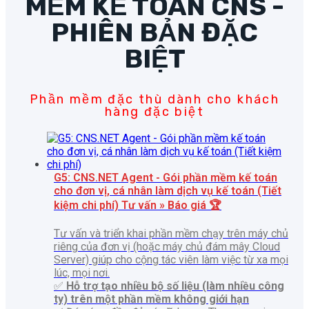
MỀM KẾ TOÁN CNS -
PHIÊN BẢN ĐẶC
BIỆT
Phần mềm đặc thù dành cho khách
hàng đặc biệt
G5: CNS.NET Agent - Gói phần mềm kế toán
cho đơn vị, cá nhân làm dịch vụ kế toán (Tiết
kiệm chi phí)
Tư vấn » Báo giá 🏆
Tư vấn và triển khai phần mềm chạy trên máy chủ
riêng của đơn vị (hoặc máy chủ đám mây Cloud
Server) giúp cho cộng tác viên làm việc từ xa mọi
lúc, mọi nơi.
✅
Hỗ trợ tạo nhiều bộ số liệu (làm nhiều công
ty) trên một phần mềm không giới hạn