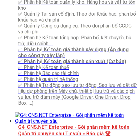
✅ Phân hệ Kế toán quản lý kho: Hàng hóa và vật tư tồn
kho
✅ Quản lý Tài sản cố định: Theo dõi Khấu hao, phân bổ
khấu hao và chi phí
✅ Quản lý Công cụ dụng cụ: Theo dõi phân bổ CCDC
và chi phí
✅ Phân hệ Kế toán tổng hợp: Phân bổ, kết chuyển, bù
trừ, điều chỉnh …
✅
Phân hệ Kế toán giá thành xây dựng (Áp dụng
cho công ty xây lắp)
✅ Phân hệ Kế toán giá thành sản xuất (Cơ bản)
✅ Phân hệ Kế toán thuế
✅ Phân hệ Báo cáo tài chính
✅ Phân hệ quản trị hệ thống
✅ Phân hệ Tự động sao lưu tự động: Sao lưu và cất dữ
liệu dự phòng trên Máy chủ, thiết bị lưu trữ và các dịch
vụ lưu trữ đám mây (Google Driver, One Driver, Drop
Box, …)
G4: CNS.NET Enterprise - Gói phần mềm kế toán
Quản trị chuyên sâu
Tư vấn » Báo giá 🏆