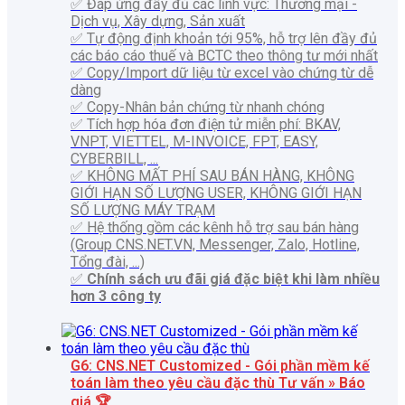
✅ Đáp ứng đầy đủ các lĩnh vực: Thương mại -
Dịch vụ, Xây dựng, Sản xuất
✅ Tự động định khoản tới 95%, hỗ trợ lên đầy đủ
các báo cáo thuế và BCTC theo thông tư mới nhất
✅ Copy/Import dữ liệu từ excel vào chứng từ dễ
dàng
✅ Copy-Nhân bản chứng từ nhanh chóng
✅ Tích hợp hóa đơn điện tử miễn phí: BKAV,
VNPT, VIETTEL, M-INVOICE, FPT, EASY,
CYBERBILL, ...
✅ KHÔNG MẤT PHÍ SAU BÁN HÀNG, KHÔNG
GIỚI HẠN SỐ LƯỢNG USER, KHÔNG GIỚI HẠN
SỐ LƯỢNG MÁY TRẠM
✅ Hệ thống gồm các kênh hỗ trợ sau bán hàng
(Group CNS.NET.VN, Messenger, Zalo, Hotline,
Tổng đài, ...)
✅
Chính sách ưu đãi giá đặc biệt khi làm nhiều
hơn 3 công ty
G6: CNS.NET Customized - Gói phần mềm kế
toán làm theo yêu cầu đặc thù
Tư vấn » Báo
giá 🏆