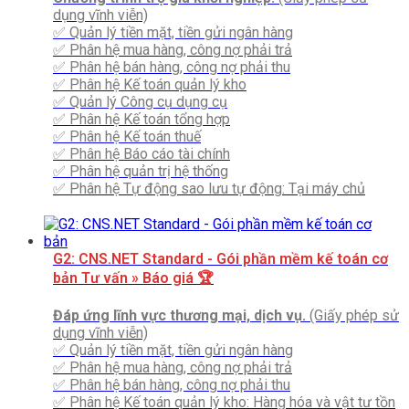
dụng vĩnh viễn)
✅ Quản lý tiền mặt, tiền gửi ngân hàng
✅ Phân hệ mua hàng, công nợ phải trả
✅ Phân hệ bán hàng, công nợ phải thu
✅ Phân hệ Kế toán quản lý kho
✅ Quản lý Công cụ dụng cụ
✅ Phân hệ Kế toán tổng hợp
✅ Phân hệ Kế toán thuế
✅ Phân hệ Báo cáo tài chính
✅ Phân hệ quản trị hệ thống
✅ Phân hệ Tự động sao lưu tự động: Tại máy chủ
G2: CNS.NET Standard - Gói phần mềm kế toán cơ
bản
Tư vấn » Báo giá 🏆
Đáp ứng lĩnh vực thương mại, dịch vụ.
(Giấy phép sử
dụng vĩnh viễn)
✅ Quản lý tiền mặt, tiền gửi ngân hàng
✅ Phân hệ mua hàng, công nợ phải trả
✅ Phân hệ bán hàng, công nợ phải thu
✅ Phân hệ Kế toán quản lý kho: Hàng hóa và vật tư tồn