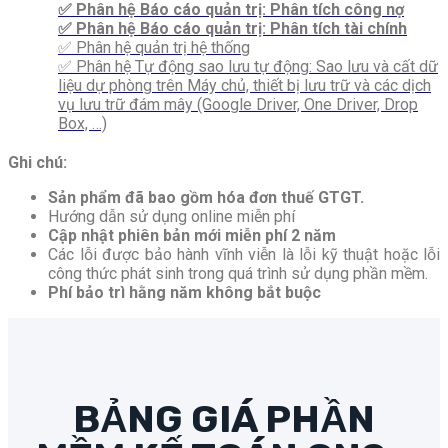
✅ Phân hệ Báo cáo quản trị: Phân tích công nợ
✅ Phân hệ Báo cáo quản trị: Phân tích tài chính
✅ Phân hệ quản trị hệ thống
✅ Phân hệ Tự động sao lưu tự động: Sao lưu và cất dữ
liệu dự phòng trên Máy chủ, thiết bị lưu trữ và các dịch
vụ lưu trữ đám mây (Google Driver, One Driver, Drop
Box, …)
Ghi chú:
Sản phẩm đã bao gồm hóa đơn thuế GTGT.
Hướng dẫn sử dụng online miễn phí
Cập nhật phiên bản mới miễn phí 2 năm
Các lỗi được bảo hành vĩnh viễn là lỗi kỹ thuật hoặc lỗi
công thức phát sinh trong quá trình sử dụng phần mềm.
Phí bảo trì hằng năm không bắt buộc
BẢNG GIÁ PHẦN