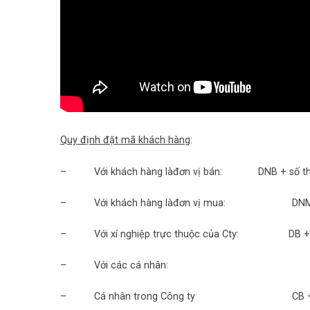
Quy định đặt mã khách hàng
:
– Với khách hàng làđơn vị bán: DNB + số thứ tự
– Với khách hàng làđơn vị mua: DNM + số th
– Với xí nghiệp trực thuộc của Cty: DB + s
– Với các cá nhân:
– Cá nhân trong Công ty CB + Tên