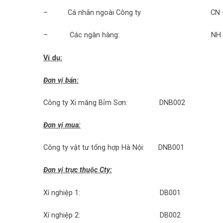
– Cá nhân ngoài Công ty CN + Tên
– Các ngân hàng: NH + Số 
Ví dụ:
Đơn vị bán:
Công ty Xi măng Bỉm Sơn: DNB002
Đơn vị mua:
Công ty vật tư tổng hợp Hà Nội: DNB001
Đơn vị trực thuộc Cty:
Xí nghiệp 1: DB001
Xí nghiệp 2: DB002