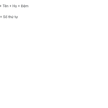
 + Họ + Đệm
thứ tự