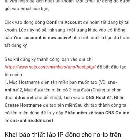
ta vừa nhập để kích hoạt tài khoản. Một Email tự động đã được
gửi vào email của bạn,
Click vào dòng dòng
Confirm Account
để hoàn tất đăng ký tài
khoản. Lúc này nó sẽ link sang một trang khác vào có thông
báo
Your account is now active!
như hình dưới là bạn đã hoàn
tất đăng ký.
Sau khi đăng ký thành công, bạn vào địa chỉ
https://www.noip.com/members/dns/host.php/
để bắt đầu tạo
tên miền
1, Mục Hostname điền tên miền bạn muốn tạo (VD:
cns-
online
)2, Mục đuôi tên miền có 3 loại đuôi (Chúng ta chọn
đuôi
ddns.net
cho dễ nhớ)3, Tích vào ô
DNS Host A
4, Nhấn
Create Hostname
để tạo tên miềnSau khi tạo thành công ta
có tên miền dùng để truy cập
Phần mềm kế toán CNS Online
là:
cns-online.ddns.net
Khai báo thiết lập IP đông cho no-ip trên