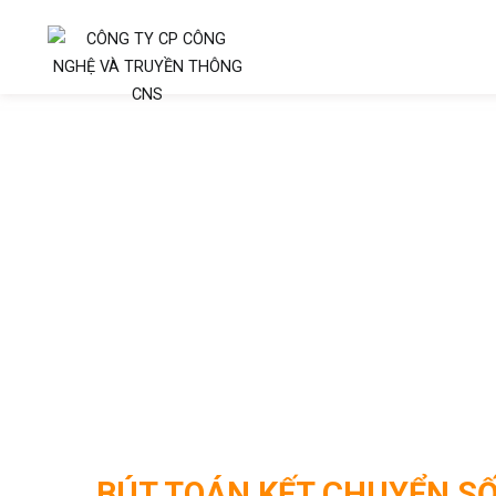
Trang chủ
Bút toán kết chuyển 
BÚT TOÁN KẾT CHUYỂN SỐ