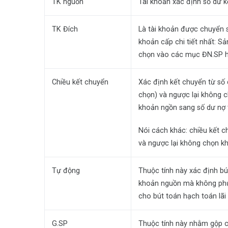
TK nguồn
Tài khoản xác định số dư 
TK Đích
Là tài khoản được chuyển số
khoản cấp chi tiết nhất: Sả
chọn vào các mục ĐN.SP 
Chiều kết chuyển
Xác định kết chuyển từ số
chọn) và ngược lại không 
khoản ngồn sang số dư nợ t
Nói cách khác: chiều kết 
và ngược lại không chọn kh
Tự động
Thuộc tính này xác định bú
khoản nguồn mà không phụ 
cho bút toán hạch toán lãi 
G.SP
Thuộc tính này nhằm gộp ch