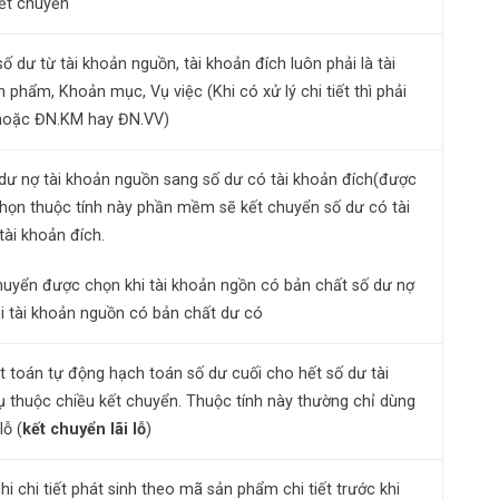
kết chuyển
 dư từ tài khoản nguồn, tài khoản đích luôn phải là tài
n phẩm, Khoản mục, Vụ việc (Khi có xử lý chi tiết thì phải
hoặc ĐN.KM hay ĐN.VV)
 dư nợ tài khoản nguồn sang số dư có tài khoản đích(được
chọn thuộc tính này phần mềm sẽ kết chuyển số dư có tài
ài khoản đích.
chuyển được chọn khi tài khoản ngồn có bản chất số dư nợ
i tài khoản nguồn có bản chất dư có
t toán tự động hạch toán số dư cuối cho hết số dư tài
thuộc chiều kết chuyển. Thuộc tính này thường chỉ dùng
lỗ (
kết chuyển lãi lỗ
)
i chi tiết phát sinh theo mã sản phẩm chi tiết trước khi