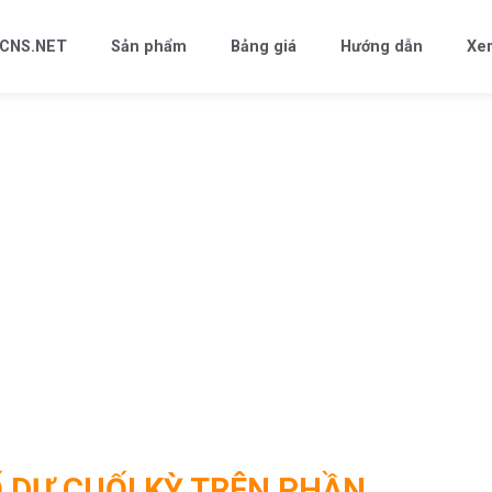
CNS.NET
Sản phẩm
Bảng giá
Hướng dẫn
Xe
số dư cuối kỳ trên phần mềm CNS
 DƯ CUỐI KỲ TRÊN PHẦN