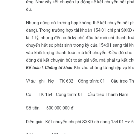
ứng. Như vậy kết chuyển tự động sẽ kết chuyển hết phát
dư.
Nhưng cũng có trường hợp không thể kết chuyển hết phát
dang). Trong trường hợp tài khoản 154:01 chi phí SXKD
là: 1 tỷ, nhưng đến cuối kỳ chủ đầu tư mới chỉ thanh to
chuyển hết số phát sinh trong kỳ của 154:01 sang tài k
vào khối lượng thanh toán mà kết chuyển. Điều đó cho 
động để kết chuyển bút toán giá vốn, mà phải tự kết c
Kế toán \ Chứng từ khác
. Khi vào chứng từ nghiệp vụ k
Ví dụ
: ghi Nợ TK 632 Công trình: 01 Cầu treo T
Có TK 154 Công trình: 01 Cầu treo Thanh Nam
Số tiền: 600.000.000 đ
Diễn giải: Kết chuyển chi phí SXKD dở dang 154:01 –> 