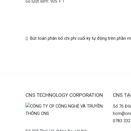
Số lượt xem: 905 + 1
Bút toán phân bổ chi phí cuối kỳ tự động trên phần
CNS TECHNOLOGY CORPORATION
CNS TẠI
Số 76 Đô
hcm@cns
0783 332