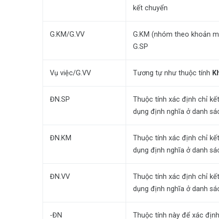
kết chuyển
G.KM/G.VV
G.KM (nhóm theo khoản mục
G.SP
Vụ việc/G.VV
Tương tự như thuộc tính
K
ĐN.SP
Thuộc tính xác định chỉ k
dụng định nghĩa ở danh sá
ĐN.KM
Thuộc tính xác định chỉ k
dụng định nghĩa ở danh sá
ĐN.VV
Thuộc tính xác định chỉ kế
dụng định nghĩa ở danh sá
-ĐN
Thuộc tính này để xác định