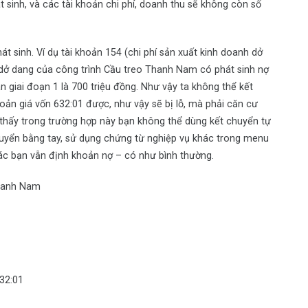
 sinh, và các tài khoản chi phí, doanh thu sẽ không còn số
 sinh. Ví dụ tài khoản 154 (chi phí sản xuất kinh doanh dở
 dở dang của công trình Cầu treo Thanh Nam có phát sinh nợ
án giai đoạn 1 là 700 triệu đồng. Như vậy ta không thể kết
hoản giá vốn 632:01 được, như vậy sẽ bị lỗ, mà phải căn cư
thấy trong trường hợp này bạn không thể dùng kết chuyển tự
huyển bằng tay, sử dụng chứng từ nghiệp vụ khác trong menu
hác bạn vẫn định khoản nợ – có như bình thường.
hanh Nam
632:01