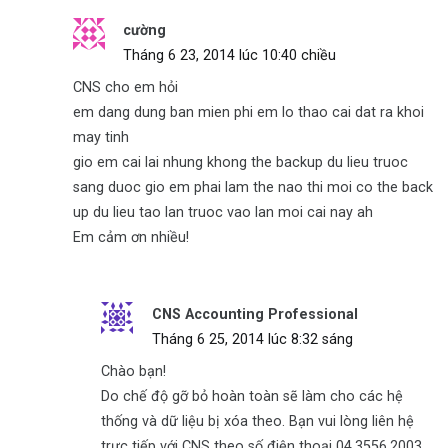
c­ường
Tháng 6 23, 2014 lúc 10:40 chiều
CNS cho em hỏi
em dang dung ban mien phi em lo thao cai dat ra khoi
may tinh
gio em cai lai nhung khong the backup du lieu truoc
sang duoc gio em phai lam the nao thi moi co the back
up du lieu tao lan truoc vao lan moi cai nay ah
Em cảm ơn nhiều!
CNS Accounting Professional
Tháng 6 25, 2014 lúc 8:32 sáng
Chào bạn!
Do chế độ gỡ bỏ hoàn toàn sẽ làm cho các hệ
thống và dữ liệu bị xóa theo. Bạn vui lòng liên hệ
trực tiếp với CNS theo số điện thoại 04.3556.2003